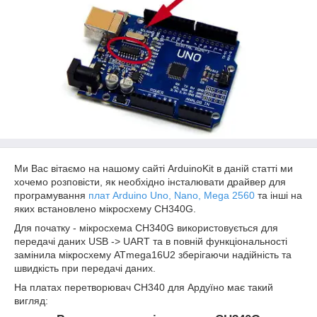
Ми Вас вітаємо на нашому сайті ArduinoKit в даній статті ми
хочемо розповісти, як необхідно інсталювати драйвер для
програмування
плат Arduino Uno, Nano, Mega 2560
та інші на
яких встановлено мікросхему CH340G.
Для початку - мікросхема CH340G використовується для
передачі даних USB -> UART та в повній функціональності
замінила мікросхему ATmega16U2 зберігаючи надійність та
швидкість при передачі даних.
На платах перетворювач CH340 для Ардуїно має такий
вигляд: