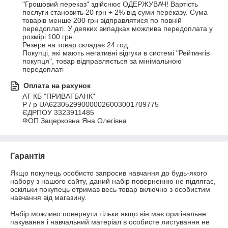
"Грошовий переказ" здійснює ОДЕРЖУВАЧ! Вартість 
послуги становить 20 грн + 2% від суми переказу. Сума 
товарів менше 200 грн відправлятися по повній 
передоплаті. У деяких випадках можлива передоплата у 
розмірі 100 грн.

Резерв на товар складає 24 год.

Покупці, які мають негативні відгуки в системі "Рейтингів 
покупця", товар відправляється за мінімальною 
передоплаті
Оплата на рахунок
АТ КБ "ПРИВАТБАНК"

P / р UA623052990000026003001709775

ЄДРПОУ 3323911485

ФОП Зацерковна Яна Олегівна
Гарантія
Якщо покупець особисто запросив навчання до будь-якого 
набору з нашого сайту, даний набір поверненню не підлягає, 
оскільки покупець отримав весь товар включно з особистим 
навчання від магазину. 

Набір можливо повернути тільки якщо він має оригінальне 
пакування і навчальний матеріал в особисте листування не 