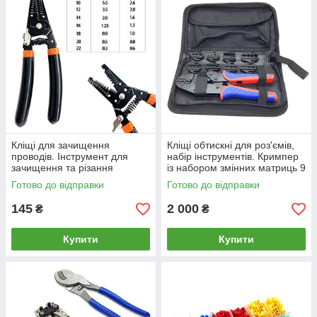
Кліщі для зачищення
Кліщі обтискні для роз'ємів,
проводів. Інструмент для
набір інструментів. Кримпер
зачищення та різання
із набором змінних матриць 9
проводів діаметром 0,6-2,6
шт.
Готово до відправки
Готово до відправки
мм
145
2 000
₴
₴
Купити
Купити