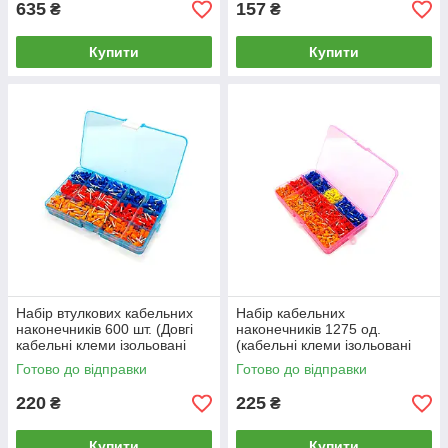
635
157
₴
₴
Купити
Купити
Набір втулкових кабельних
Набір кабельних
наконечників 600 шт. (Довгі
наконечників 1275 од.
кабельні клеми ізольовані
(кабельні клеми ізольовані
E1508, E2510, E4012)
E0508, E7508, E1008, E1508,
Готово до відправки
Готово до відправки
E2508)
220
225
₴
₴
Купити
Купити