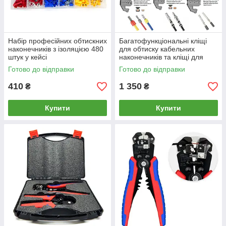
Набір професійних обтискних
Багатофункціональні кліщі
наконечників з ізоляцією 480
для обтиску кабельних
штук у кейсі
наконечників та кліщі для
очищення проводів. Набір 2 в
Готово до відправки
Готово до відправки
1 у футлярі.
410
1 350
₴
₴
Купити
Купити