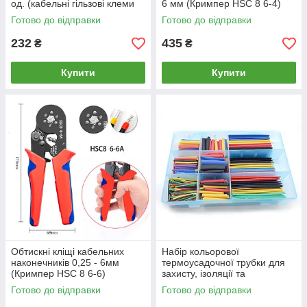
од. (кабельні гільзові клеми
6 мм (Кримпер HSC 8 6-4)
ізольовані 1.5, 2.5, 4 мм)
Готово до відправки
Готово до відправки
232
435
₴
₴
Купити
Купити
Обтискні кліщі кабельних
Набір кольорової
наконечників 0,25 - 6мм
термоусадочної трубки для
(Кримпер HSC 8 6-6)
захисту, ізоляції та
маркування. Комплект із 328
Готово до відправки
Готово до відправки
шт. у кейсі