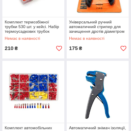
Комплект термозбіжної
Універсальний ручний
трубки 530 шт. у кейсі. Набір
автоматичний стрипер для
термоусадкових трубок
зачищення дротів діаметром
діаметром від 1,5 мм до 10
0,08-6 мм²
Немає в наявності
Немає в наявності
мм.
210
175
₴
₴
Комплект автомобільних
Автоматичний знімач ізоляції,