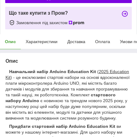
Що таке купити з Пром?
Замовлення під захистом
Опис
Характеристики
Доставка
Оплата
Умови п
Опис
Навчальний набір Arduino Education Kit
(
2025 Education
Kit
) - це ексклюзивні стартові набори на основі вдосконаленої
плати мікроконтролера Arduino UNO, які містять багато
датчиків і модулів для збирання та навчання програмуванню
та такій науці, як робототехніка. Комплект
стартового
набору Arduino
є новинкою та трендом нового 2025 року, у
наступному році цей набір буде дуже популярним, оскільки
він містить всі елементи, модулі та датчики для успішного
вивчення та моделювання системи розумного будинку.
Придбати стартовий набір Arduino Education Kit
ви
можете у нашому інтернет-магазині. Для цього набору ми