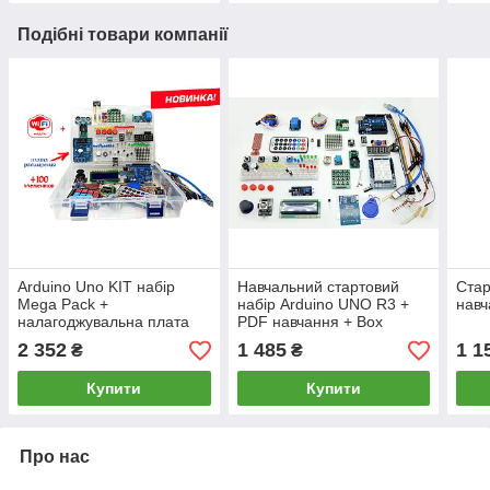
Подібні товари компанії
Arduino Uno KIT набір
Навчальний стартовий
Стар
Mega Pack +
набір Arduino UNO R3 +
навч
налагоджувальна плата
PDF навчання + Box
стартовий набір +
2 352
1 485
1 1
₴
₴
навчання
Купити
Купити
Про нас