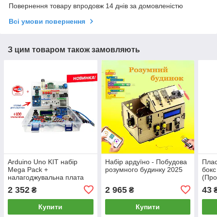
Повернення товару впродовж 14 днів за домовленістю
Всі умови повернення
З цим товаром також замовляють
Arduino Uno KIT набір
Набір ардуїно - Побудова
Плас
Mega Pack +
розумного будинку 2025
бокс
налагоджувальна плата
(Про
стартовий набір +
2 352
2 965
43
₴
₴
навчання
Купити
Купити