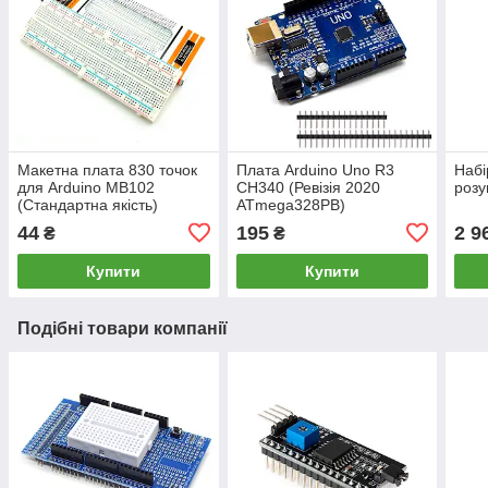
Макетна плата 830 точок
Плата Arduino Uno R3
Набі
для Arduino MB102
CH340 (Ревізія 2020
розу
(Стандартна якість)
ATmega328PB)
44
195
2 9
₴
₴
Купити
Купити
Подібні товари компанії