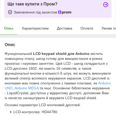
Що таке купити з Пром?
Замовлення під захистом
Опис
Характеристики
Доставка
Оплата
Умови п
Опис
Функціональний
LCD keypad shield для Arduino
містить
повноцінну плату, шилд готову для використання в різних
проєктах і наукових заняттях. Цей LCD - шилд складається з
LCD-дисплея 1602, які мають 16 символів, а також
функціональні кнопки в кількості 6 штук, які можуть виконувати
великий спектр всілякого керування екраном. LCD дисплей із
кнопками має повне сполучення з такими платами, як
Arduino
UNO
,
Arduino MEGA
та інші. Основною бібліотекою керування
- LiquidCrystal, доступна у відкритому доступі, допоможе Вам
із легкістю налаштувати й керувати LCD keypad shield.
Основні параметри LCD кнопковий дисплей:
LCD-контролер: HD44780.