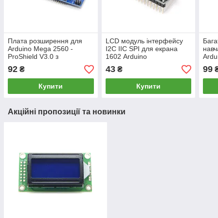
Плата розширення для
LCD модуль інтерфейсу
Бага
Arduino Mega 2560 -
I2C IIC SPI для екрана
навч
ProShield V3.0 з
1602 Arduino
Ardu
універсальною
Shie
92
43
99
₴
₴
друкованою платою 170
2.3
точок
Купити
Купити
Акційні пропозиції та новинки