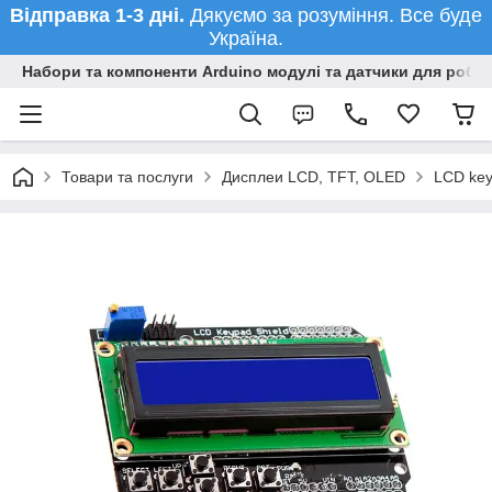
Відправка 1-3 дні.
Дякуємо за розуміння. Все буде
Україна.
Набори та компоненти Arduino модулі та датчики для робот
Товари та послуги
Дисплеи LCD, TFT, OLED
LCD key