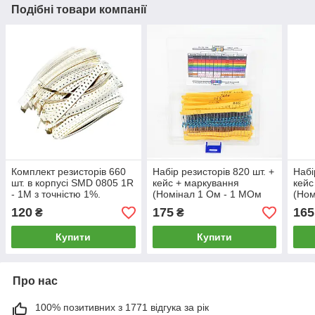
Подібні товари компанії
Комплект резисторів 660
Набір резисторів 820 шт. +
Набі
шт. в корпусі SMD 0805 1R
кейс + маркування
кейс
- 1М з точністю 1%.
(Номінал 1 Ом - 1 МОм
(Но
0,25 Вт)
0,25
120
175
165
₴
₴
Купити
Купити
Про нас
100% позитивних з 1771 відгука за рік