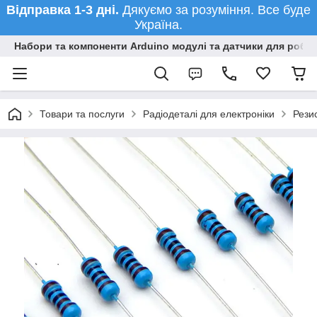
Відправка 1-3 дні.
Дякуємо за розуміння. Все буде
Україна.
Набори та компоненти Arduino модулі та датчики для робот
Товари та послуги
Радіодеталі для електроніки
Рези