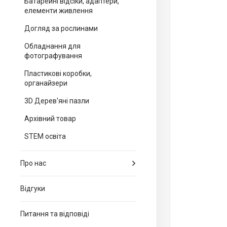
Батарейні відсіки, адаптери,
елементи живлення
Догляд за рослинами
Обладнання для
фотографування
Пластикові коробки,
органайзери
3D Дерев'яні пазли
Архівний товар
STEM освіта
Про нас
Відгуки
Питання та відповіді