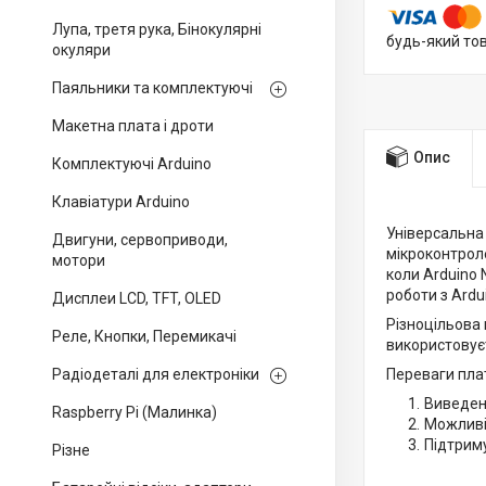
Лупа, третя рука, Бінокулярні
будь-який то
окуляри
Паяльники та комплектуючі
Макетна плата і дроти
Опис
Комплектуючі Arduino
Клавіатури Arduino
Універсальна
Двигуни, сервоприводи,
мікроконтроле
мотори
коли Arduino 
роботи з Ardu
Дисплеи LCD, TFT, OLED
Різноцільова 
Реле, Кнопки, Перемикачі
використовуєт
Радіодеталі для електроніки
Переваги плат
Виведені
Raspberry Pi (Малинка)
Можливіс
Підтрим
Різне