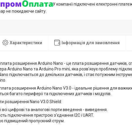
У компанії підключені електронні плате
вар не покидаючи сайту.
Характеристики
Інформація для замовлення
 плата розширення Arduino Nano - це плата розширення датчиків, 
ра Arduino Nano та Arduino Pro mini, яка розв'язує проблему підк
Nano підключається до декількох датчиків, і стає потужним інстру
ino.
плата розширення Arduino Nano V3.0 - ідеальне рішення для важких
ься багато периферії та підключених датчиків і модулів.
и розширення Nano V3.0 Shield:
 всі цифрові та аналогові порти введення - виведення.
ть підключення пристрою з'єднання I2C і UART.
ує підвищений пропускний струм.