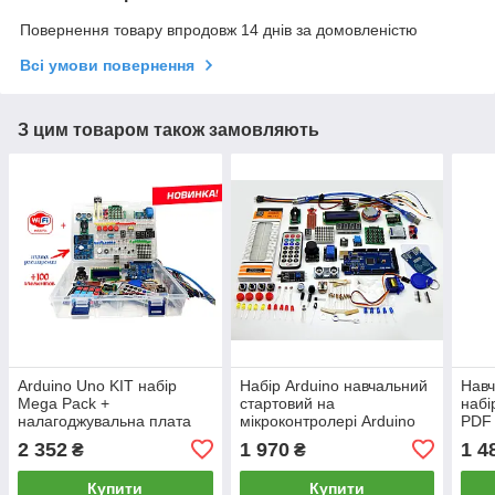
Повернення товару впродовж 14 днів за домовленістю
Всі умови повернення
З цим товаром також замовляють
Arduino Uno KIT набір
Набір Arduino навчальний
Навч
Mega Pack +
стартовий на
набі
налагоджувальна плата
мікроконтролері Arduino
PDF 
стартовий набір +
Mega 2560
2 352
1 970
1 4
₴
₴
навчання
Купити
Купити