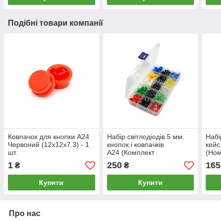
Подібні товари компанії
Ковпачок для кнопки A24
Набір світлодіодів 5 мм.
Набі
Червоний (12x12x7.3) - 1
кнопок і ковпачків
кейс
шт.
А24 (Комплект
(Но
робототехніка)
0,25
1
250
165
₴
₴
Купити
Купити
Про нас