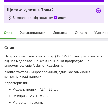
Що таке купити з Пром?
Замовлення під захистом
Опис
Характеристики
Доставка
Оплата
Умови п
Опис
Набір кнопка + ковпачок 25 пар (12х12х7,3) використовується
під час моделювання схем і вивчення програмування
мікроконтролерів Arduino, Raspberry.
Кнопка тактова - мікроперемикач, здійснює замикання
контактів у разі натиску.
Характеристики:
Модель кнопки - А24 - 25 шт.
Розміри - 12 х 12 х 7.3.
Матеріал - пластик.