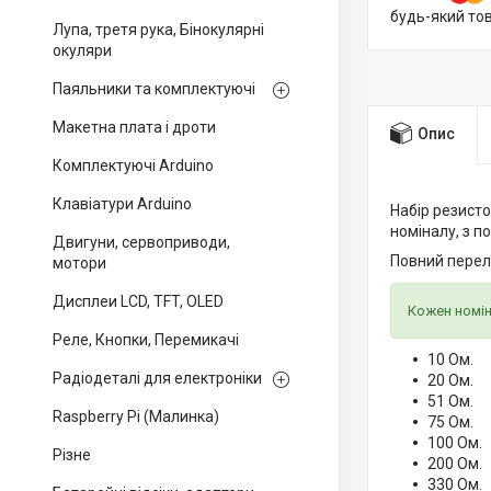
будь-який то
Лупа, третя рука, Бінокулярні
окуляри
Паяльники та комплектуючі
Макетна плата і дроти
Опис
Комплектуючі Arduino
Клавіатури Arduino
Набір резистор
номіналу, з п
Двигуни, сервоприводи,
Повний перелі
мотори
Дисплеи LCD, TFT, OLED
Кожен номін
Реле, Кнопки, Перемикачі
10 Ом.
Радіодеталі для електроніки
20 Ом.
51 Ом.
Raspberry Pi (Малинка)
75 Ом.
100 Ом.
Різне
200 Ом.
330 Ом.