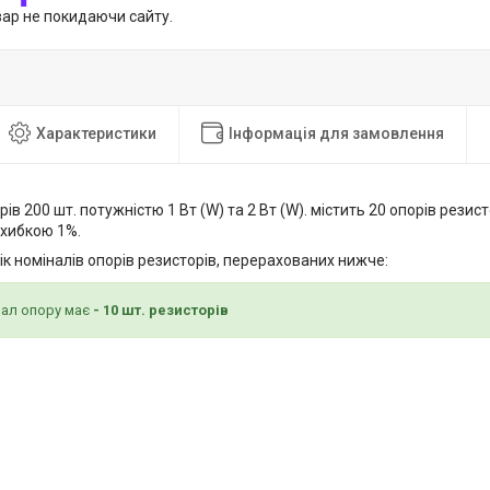
вар не покидаючи сайту.
Характеристики
Інформація для замовлення
ів 200 шт. потужністю 1 Вт (W) та 2 Вт (W). містить 20 опорів резист
охибкою 1%.
к номіналів опорів резисторів, перерахованих нижче:
ал опору має
- 10 шт. резисторів