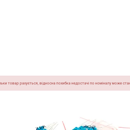
льки товар рахується, відносна похибка недостачі по номіналу може ста