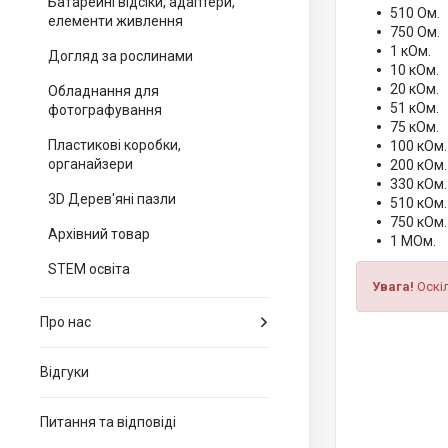
Батарейні відсіки, адаптери,
510 Ом.
елементи живлення
750 Ом.
1 кОм.
Догляд за рослинами
10 кОм.
20 кОм.
Обладнання для
51 кОм.
фотографування
75 кОм.
Пластикові коробки,
100 кОм.
органайзери
200 кОм.
330 кОм.
3D Дерев'яні пазли
510 кОм.
750 кОм.
Архівний товар
1 МОм.
STEM освіта
Увага!
Оскі
Про нас
Відгуки
Питання та відповіді