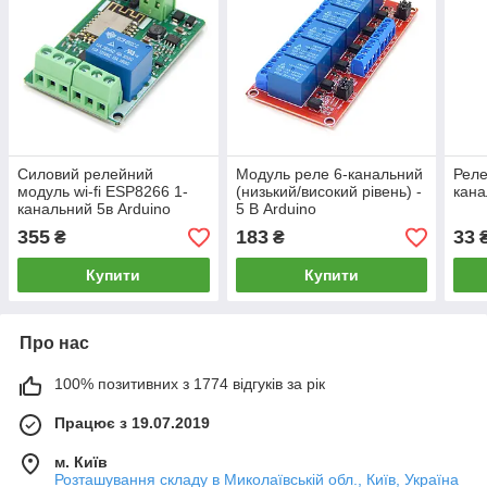
Силовий релейний
Модуль реле 6-канальний
Реле
модуль wi-fi ESP8266 1-
(низький/високий рівень) -
кана
канальний 5в Arduino
5 В Arduino
355
183
33
₴
₴
Купити
Купити
Про нас
100% позитивних з 1774 відгуків за рік
Працює з 19.07.2019
м. Київ
Розташування складу в Миколаївській обл., Київ, Україна