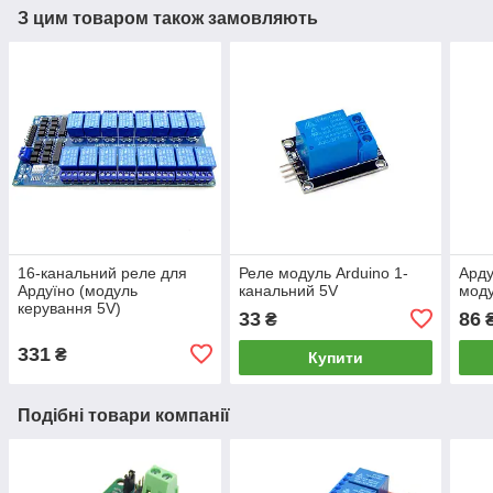
З цим товаром також замовляють
16-канальний реле для
Реле модуль Arduino 1-
Арду
Ардуїно (модуль
канальний 5V
моду
керування 5V)
33
86
₴
331
₴
Купити
Подібні товари компанії