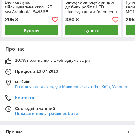
Велика лупа,
Бінокулярні окуляри для
Ручн
збільшувальне скло 125
дрібних робіт з LED
вели
мм ArduinoKit S4986E
підсвічуванням (оновлена
MG11
версія)
чита
295
380
295
₴
₴
Купити
Купити
Про нас
100% позитивних з 1766 відгуків за рік
Працює з 19.07.2019
м. Київ
Розташування складу в Миколаївській обл., Київ, Україна
Контакти
Сьогодні вихідний
Показати весь графік роботи
Про нас