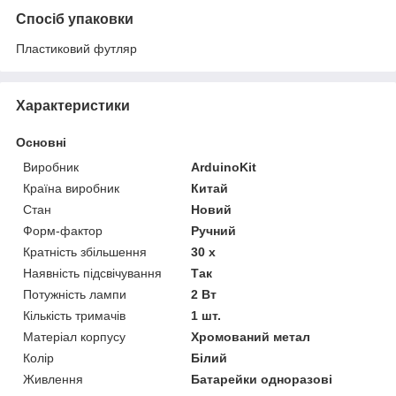
Спосіб упаковки
Пластиковий футляр
Характеристики
Основні
Виробник
ArduinoKit
Країна виробник
Китай
Стан
Новий
Форм-фактор
Ручний
Кратність збільшення
30 х
Наявність підсвічування
Так
Потужність лампи
2 Вт
Кількість тримачів
1 шт.
Матеріал корпусу
Хромований метал
Колір
Білий
Живлення
Батарейки одноразові