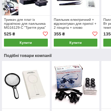
Тримач для плат із
Паяльник електричний +
Паял
підсвіткою для паяльника
відсмоктувач для припої +
Вт р
MG16129-C "Треття рука"
2 пінцета + олово
тем
525
355
135
₴
₴
Купити
Купити
Подібні товари компанії