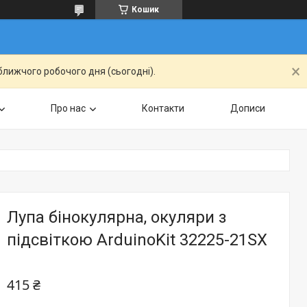
Кошик
ближчого робочого дня (сьогодні).
Про нас
Контакти
Дописи
Лупа бінокулярна, окуляри з
підсвіткою ArduinoKit 32225-21SX
415 ₴