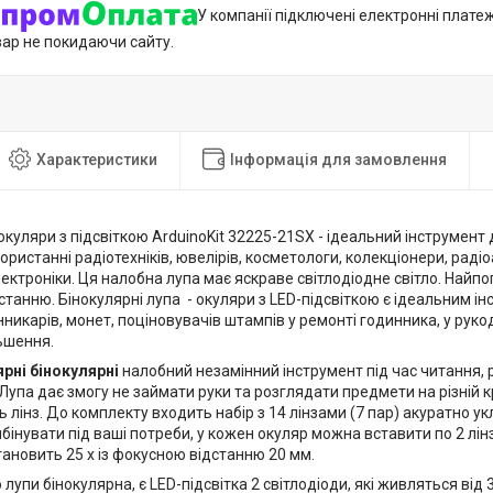
У компанії підключені електронні плате
вар не покидаючи сайту.
Характеристики
Інформація для замовлення
куляри з підсвіткою ArduinoKit 32225-21SX - ідеальний інструмент
ористанні радіотехніків, ювелірів, косметологи, колекціонери, радіо
лектроніки. Ця налобна лупа має яскраве світлодіодне світло. Найпо
танню. Бінокулярні лупа - окуляри з LED-підсвіткою є ідеальним і
нникарів, монет, поціновувачів штампів у ремонті годинника, у рукоді
ьшення.
рні бінокулярні
налобний незамінний інструмент під час читання, 
упа дає змогу не займати руки та розглядати предмети на різній 
ть лінз. До комплекту входить набір з 14 лінзами (7 пар) акуратно у
бінувати під ваші потреби, у кожен окуляр можна вставити по 2 лін
ановить 25 х із фокусною відстанню 20 мм.
упи бінокулярна, є LED-підсвітка 2 світлодіоди, які живляться від