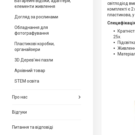
Батарейні відсіки, адаптери,
світлодіод вм
елементи живлення
комплекті є 2
пластикова, у
Догляд за рослинами
Специфікація
Обладнання для
Кратність
фотографування
25x.
Підсвітк
Пластикові коробки,
Живлення
органайзери
Матеріал
3D Дерев'яні пазли
Архівний товар
STEM освіта
Про нас
Відгуки
Питання та відповіді