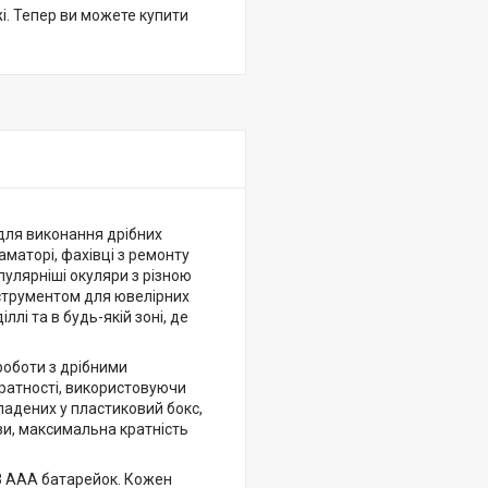
жі. Тепер ви можете купити
 для виконання дрібних
аматорі, фахівці з ремонту
пулярніші окуляри з різною
нструментом для ювелірних
ллі та в будь-якій зоні, де
роботи з дрібними
кратності, використовуючи
кладених у пластиковий бокс,
зи, максимальна кратність
 3 ААА батарейок. Кожен