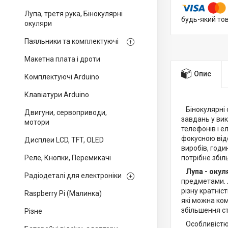
Лупа, третя рука, Бінокулярні
будь-який то
окуляри
Паяльники та комплектуючі
Макетна плата і дроти
Опис
Комплектуючі Arduino
Клавіатури Arduino
Бінокулярні о
Двигуни, сервоприводи,
завдань у вик
мотори
телефонів і е
фокусною відс
Дисплеи LCD, TFT, OLED
виробів, годи
Реле, Кнопки, Перемикачі
потрібне збіл
Лупа - окуля
Радіодеталі для електроніки
предметами. Л
різну кратніс
Raspberry Pi (Малинка)
які можна ком
збільшення ст
Різне
Особливістю л