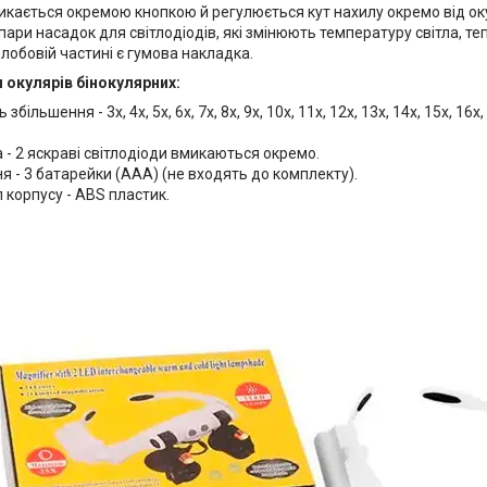
икається окремою кнопкою й регулюється кут нахилу окремо від оку
 пари насадок для світлодіодів, які змінюють температуру світла, те
 лобовій частині є гумова накладка.
 окулярів бінокулярних:
 збільшення - 3x, 4x, 5x, 6x, 7x, 8x, 9x, 10x, 11x, 12x, 13x, 14x, 15x, 16x,
а - 2 яскраві світлодіоди вмикаються окремо.
 - 3 батарейки (AAA) (не входять до комплекту).
 корпусу - ABS пластик.