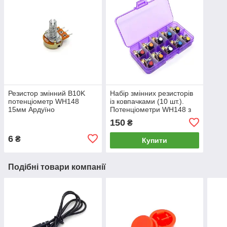
Резистор змінний B10K
Набір змінних резисторів
потенціометр WH148
із ковпачками (10 шт.).
15мм Ардуїно
Потенціометри WH148 з
різними номіналами
150
₴
Ардуїно.
6
₴
Купити
Подібні товари компанії