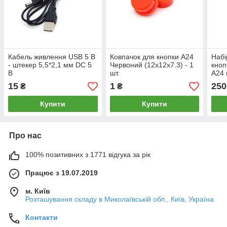
Кабель живлення USB 5 В
Ковпачок для кнопки A24
Набі
- штекер 5,5*2,1 мм DC 5
Червоний (12x12x7.3) - 1
кноп
В
шт.
А24 
робо
15
1
250
₴
₴
Купити
Купити
Про нас
100% позитивних з 1771 відгука за рік
Працює з 19.07.2019
м. Київ
Розташування складу в Миколаївській обл., Київ, Україна
Контакти