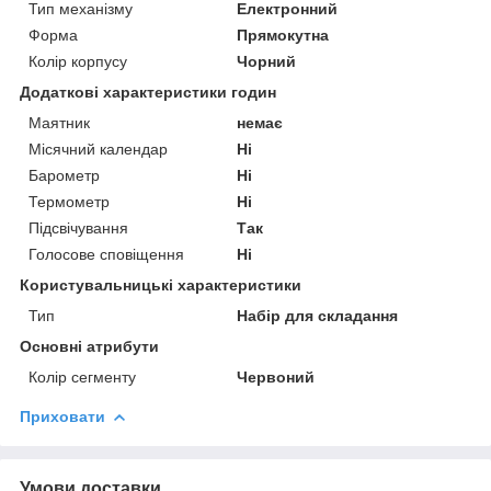
Тип механізму
Електронний
Форма
Прямокутна
Колір корпусу
Чорний
Додаткові характеристики годин
Маятник
немає
Місячний календар
Ні
Барометр
Ні
Термометр
Ні
Підсвічування
Так
Голосове сповіщення
Ні
Користувальницькі характеристики
Тип
Набір для складання
Основні атрибути
Колір сегменту
Червоний
Приховати
Умови доставки