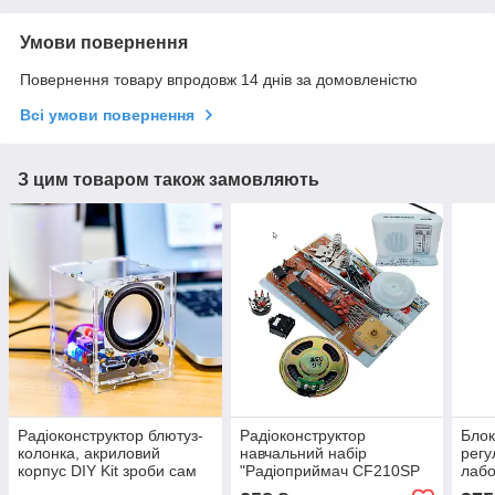
Умови повернення
Повернення товару впродовж 14 днів за домовленістю
Всі умови повернення
З цим товаром також замовляють
Радіоконструктор блютуз-
Радіоконструктор
Блок
колонка, акриловий
навчальний набір
регу
корпус DIY Kit зроби сам
"Радіоприймач CF210SP
лабо
AM/FM DIY KIT"
раді