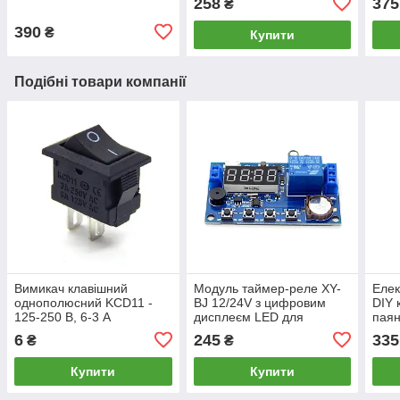
258
375
₴
онов
390
₴
Купити
Подібні товари компанії
Вимикач клавішний
Модуль таймер-реле XY-
Елек
однополюсний KCD11 -
BJ 12/24V з цифровим
DIY 
125-250 В, 6-3 А
дисплеєм LED для
паян
розумної автоматизації
6
245
335
₴
₴
Купити
Купити