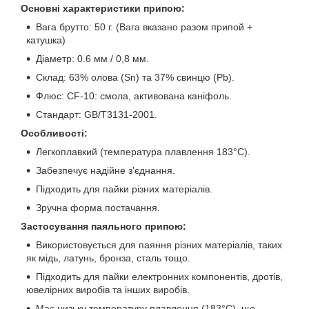
Основні характеристики припою:
Вага брутто: 50 г. (Вага вказано разом припой +
катушка)
Діаметр: 0.6 мм / 0,8 мм.
Склад: 63% олова (Sn) та 37% свинцю (Pb).
Флюс: CF-10: смола, активована каніфоль.
Стандарт: GB/T3131-2001.
Особливості:
Легкоплавкий (температура плавлення 183°C).
Забезпечує надійне з'єднання.
Підходить для пайки різних матеріалів.
Зручна форма постачання.
Застосування паяльного припою:
Використовується для паяння різних матеріалів, таких
як мідь, латунь, бронза, сталь тощо.
Підходить для пайки електронних компонентів, дротів,
ювелірних виробів та інших виробів.
Має низьку температуру плавлення (183°C), що