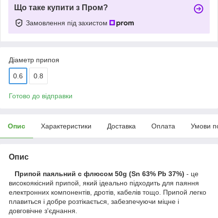
Що таке купити з Пром?
Замовлення під захистом
Діаметр припоя
0.6
0.8
Готово до відправки
Опис
Характеристики
Доставка
Оплата
Умови п
Опис
Припой паяльний с флюсом 50g (Sn 63% Pb 37%)
- це
високоякісний припой, який ідеально підходить для паяння
електронних компонентів, дротів, кабелів тощо. Припой легко
плавиться і добре розтікається, забезпечуючи міцне і
довговічне з'єднання.