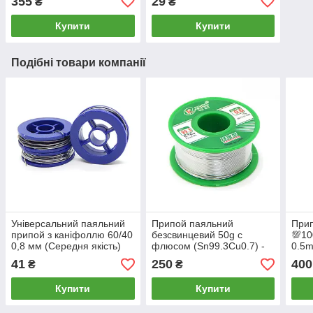
355
29
₴
₴
Купити
Купити
Подібні товари компанії
Універсальний паяльний
Припой паяльний
Прип
припой з каніфоллю 60/40
безсвинцевий 50g с
💯10
0,8 мм (Середня якість)
флюсом (Sn99.3Cu0.7) -
0.5m
0.6mm (Вища якість)
👍)
41
250
400
₴
₴
Купити
Купити