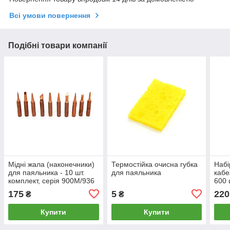
Всі умови повернення
Подібні товари компанії
Мідні жала (наконечники)
Термостійка очисна губка
Набі
для паяльника - 10 шт.
для паяльника
кабе
комплект, серія 900M/936
600 
клем
175
5
220
₴
₴
E251
Купити
Купити