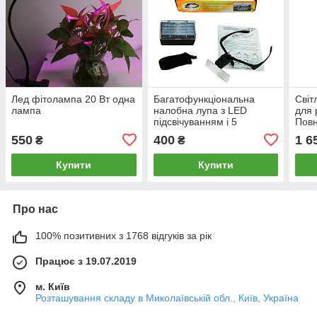
Лед фітолампа 20 Вт одна
Багатофункціональна
Світ
лампа
налобна лупа з LED
для 
підсвічуванням і 5
Повн
збільшувальними лінзами
550
400
1 6
₴
₴
від 1.0x до 3.5x
Купити
Купити
Про нас
100% позитивних з 1768 відгуків за рік
Працює з 19.07.2019
м. Київ
Розташування складу в Миколаївській обл., Київ, Україна