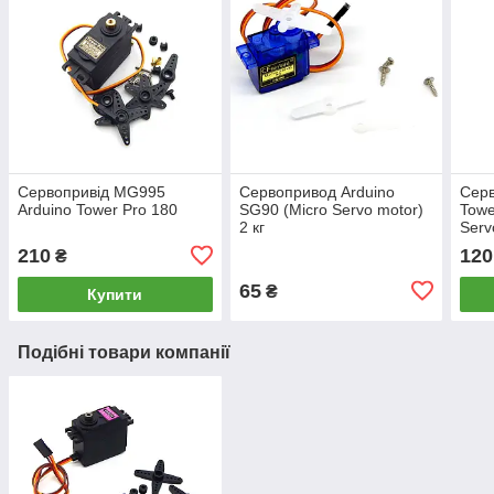
Сервопривід MG995
Сервопривод Arduino
Сер
Arduino Tower Pro 180
SG90 (Micro Servo motor)
Towe
2 кг
Serv
210
120
₴
65
₴
Купити
Подібні товари компанії