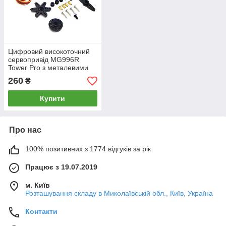
Цифровий високоточний
сервопривід MG996R
Tower Pro з металевими
шестернями для роботів і
260
₴
моделей
Купити
Про нас
100% позитивних з 1774 відгуків за рік
Працює з 19.07.2019
м. Київ
Розташування складу в Миколаївській обл., Київ, Україна
Контакти