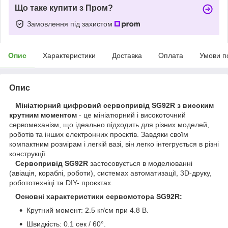
Що таке купити з Пром?
Замовлення під захистом
Опис
Характеристики
Доставка
Оплата
Умови п
Опис
Мініатюрний цифровий сервопривід SG92R з високим
крутним моментом
- це мініатюрний і високоточний
сервомеханізм, що ідеально підходить для різних моделей,
роботів та інших електронних проєктів. Завдяки своїм
компактним розмірам і легкій вазі, він легко інтегрується в різні
конструкції.
Сервопривід SG92R
застосовується в моделюванні
(авіація, кораблі, роботи), системах автоматизації, 3D-друку,
робототехніці та DIY- проєктах.
Основні характеристики сервомотора SG92R:
Крутний момент: 2.5 кг/см при 4.8 В.
Швидкість: 0.1 сек / 60°.