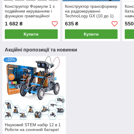
Конструктор Формули 1 з
Конструктор трансформер
Конс
подвійним керуванням і
на радіокеруванні
бата
функцією гравітаційної
TechnoLogy GX (10 до 1)
навч
індукції
1 682
635
550
₴
₴
Купити
Купити
Акційні пропозиції та новинки
–20%
Науковий STEM набір 12 в 1
Роботи на сонячній батареї