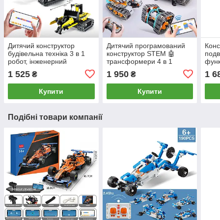
Дитячий конструктор
Дитячий програмований
Конс
будівельна техніка 3 в 1
конструктор STEM 🤖
подв
робот, інженерний
трансформери 4 в 1
функ
екскаватор.
індук
1 525
1 950
1 6
₴
₴
Купити
Купити
Подібні товари компанії