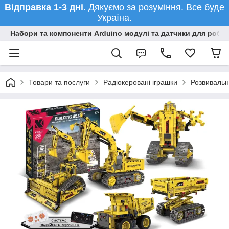
Відправка 1-3 дні.
Дякуємо за розуміння. Все буде
Україна.
Набори та компоненти Arduino модулі та датчики для робот
Товари та послуги
Радіокеровані іграшки
Розвивальн