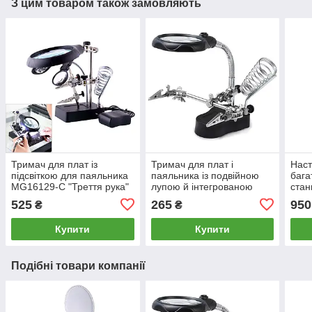
З цим товаром також замовляють
Тримач для плат із
Тримач для плат і
Наст
підсвіткою для паяльника
паяльника із подвійною
бага
MG16129-C "Треття рука"
лупою й інтегрованою
стан
LED-підсвіткою MG16126-
та п
525
265
950
₴
₴
A
«Тре
Купити
Купити
Подібні товари компанії