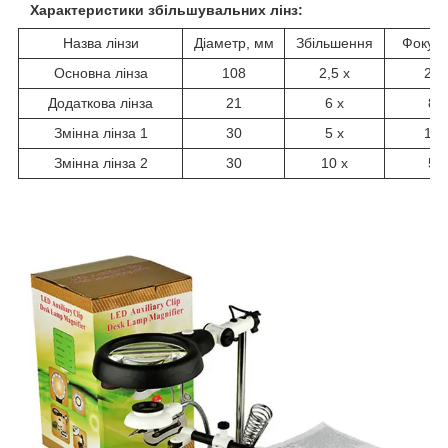
Характеристики збільшувальних лінз:
Назва лінзи
Діаметр, мм
Збільшення
Фокус,
Основна лінза
108
2,5 х
200
Додаткова лінза
21
6 х
80
Змінна лінза 1
30
5 х
100
Змінна лінза 2
30
10 х
50