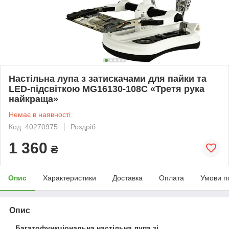
Настільна лупа з затискачами для пайки та
LED-підсвіткою MG16130-108C «Третя рука
найкраща»
Немає в наявності
Код: 40270975
Роздріб
1 360
₴
Опис
Характеристики
Доставка
Оплата
Умови п
Опис
Багатофункціональна настільна лупа зі