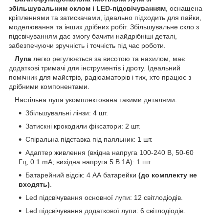
збільшувальним склом і LED-підсвічуванням
, оснащена
кріпленнями та затискачами, ідеально підходить для пайки,
моделювання та інших дрібних робіт. Збільшувальне скло з
підсвічуванням дає змогу бачити найдрібніші деталі,
забезпечуючи зручність і точність під час роботи.
Лупа
легко регулюється за висотою та нахилом, має
додаткові тримачі для інструментів і дроту. Ідеальний
помічник для майстрів, радіоаматорів і тих, хто працює з
дрібними компонентами.
Настільна лупа укомплектована такими деталями.
Збільшувальні лінзи: 4 шт.
Затискні крокодили фіксатори: 2 шт.
Спіральна підставка під паяльник: 1 шт.
Адаптер живлення (вхідна напруга 100-240 В, 50-60
Гц, 0.1 mА; вихідна напруга 5 В 1А): 1 шт.
Батарейний відсік: 4 АА батарейки
(до комплекту не
входять)
.
Led підсвічування основної лупи: 12 світлодіодів.
Led підсвічування додаткової лупи: 6 світлодіодів.