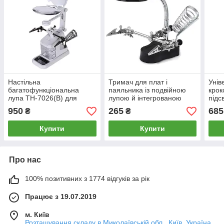
Настільна
Тримач для плат і
Унів
багатофункціональна
паяльника із подвійною
крок
лупа TH-7026(B) для
лупою й інтегрованою
підс
пайки з підсвічуванням
LED-підсвіткою MG16126-
плат
950
265
685
₴
₴
A
Купити
Купити
Про нас
100% позитивних з 1774 відгуків за рік
Працює з 19.07.2019
м. Київ
Розташування складу в Миколаївській обл., Київ, Україна