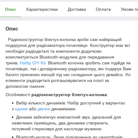
Опис
Характеристики
Доставка
Оплата
Умови п
Опис
Радіоконструктор блютуз-колонка зроби сам найкращий
подарунок для радіоаматора-початківця. Конструктор має всі
необхідні радіодеталі та компоненти додатково
комплектуються Bluetooth-модулем для передавання
треків.
Набір DIY Kit
Bluetooth колонка зробить сам підійде як
початківцю, так і досвідченому радіоаматору, він подарує Вам
багато приємних емоцій під час складання цього девайса. Усі
елементи радіодеталі розташовуватися на платі за
допомогою паяння.
Особливості
радіоконструктор блютуз-колонка
:
Вибір кількості динаміків: Набір доступний у варіантах
з
одним
або
двома
динаміками.
Динамік забезпечує компактний звук, ідеальний для
невеликих приміщень, два динаміки створюють
потужний стереозвук для насолоди музикою.
Bluetooth-модуль: Легке підключення до смартфонів,