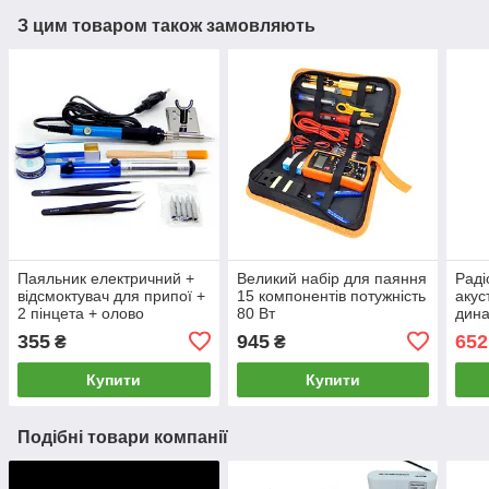
З цим товаром також замовляють
Паяльник електричний +
Великий набір для паяння
Раді
відсмоктувач для припої +
15 компонентів потужність
акус
2 пінцета + олово
80 Вт
дина
корп
355
945
652
₴
₴
Купити
Купити
Подібні товари компанії