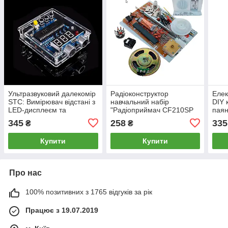
Ультразвуковий далекомір
Радіоконструктор
Елек
STC: Вимірювач відстані з
навчальний набір
DIY 
LED-дисплеєм та
"Радіоприймач CF210SP
паян
корпусом
AM/FM DIY KIT"
345
258
335
₴
₴
Купити
Купити
Про нас
100% позитивних з 1765 відгуків за рік
Працює з 19.07.2019