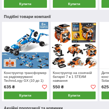
Купити
Купити
Подібні товари компанії
Конструктор трансформер
Конструктор на сонячній
Дитя
на радіокеруванні
батареї 7 в 1 STEAM
конс
TechnoLogy GX (10 до 1)
навчання
Sola
робо
635
550
625
₴
₴
бата
Купити
Купити
Акційні пропозиції та новинки