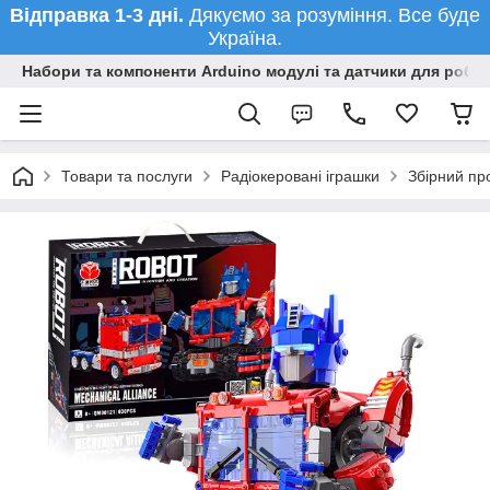
Відправка 1-3 дні.
Дякуємо за розуміння. Все буде
Україна.
Набори та компоненти Arduino модулі та датчики для робот
Товари та послуги
Радіокеровані іграшки
Збірний пр