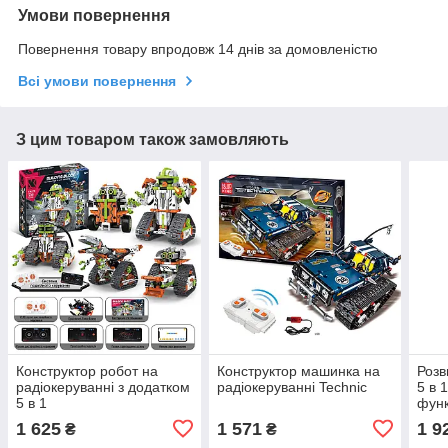
Умови повернення
Повернення товару впродовж 14 днів за домовленістю
Всі умови повернення
З цим товаром також замовляють
Конструктор робот на
Конструктор машинка на
Розв
радіокеруванні з додатком
радіокеруванні Technic
5 в 
5 в 1
функ
1 625
1 571
1 9
₴
₴