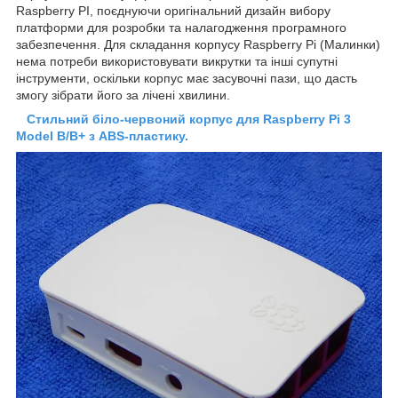
Raspberry PI, поєднуючи оригінальний дизайн вибору
платформи для розробки та налагодження програмного
забезпечення. Для складання корпусу Raspberry Pi (Малинки)
нема потреби використовувати викрутки та інші супутні
інструменти, оскільки корпус має засувочні пази, що дасть
змогу зібрати його за лічені хвилини.
Стильний біло-червоний корпус для Raspberry Pi 3
Model B/B+ з ABS-пластику.