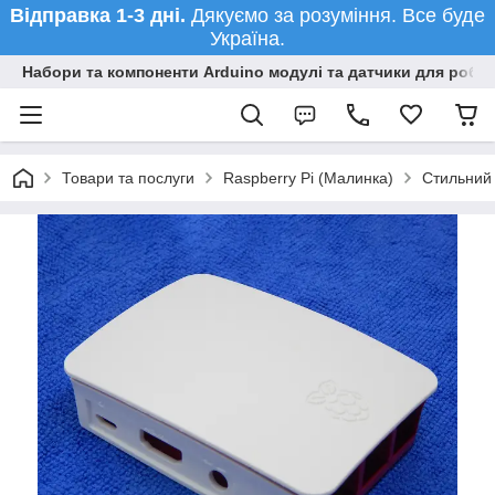
Відправка 1-3 дні.
Дякуємо за розуміння. Все буде
Україна.
Набори та компоненти Arduino модулі та датчики для робот
Товари та послуги
Raspberry Pi (Малинка)
Стильний 