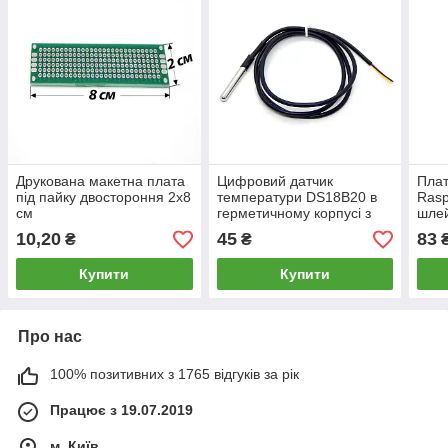
Друкована макетна плата
Цифровий датчик
Пла
під пайку двостороння 2х8
температури DS18B20 в
Rasp
см
герметичному корпусі з
шле
нержавіючої сталі для
10,20
45
83
₴
₴
мікроконтролера Arduino
Купити
Купити
Про нас
100% позитивних з 1765 відгуків за рік
Працює з 19.07.2019
м. Київ