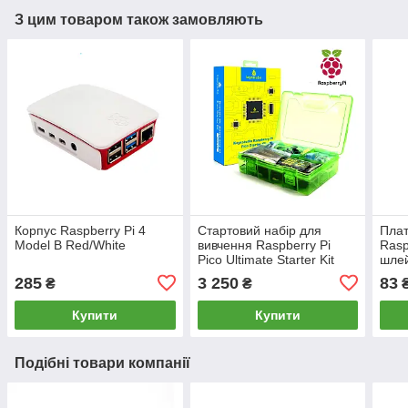
З цим товаром також замовляють
Корпус Raspberry Pi 4
Стартовий набір для
Пла
Model B Red/White
вивчення Raspberry Pi
Rasp
Pico Ultimate Starter Kit
шле
285
3 250
83
₴
₴
Купити
Купити
Подібні товари компанії