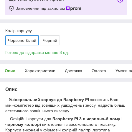
Замовлення під захистом
Колір корпусу
Червоно-білий
Чорний
Готово до відправки менше 8 од.
Опис
Характеристики
Доставка
Оплата
Умови п
Опис
Універсальний корпус до Raspberry PI
захистить Ваш
міні-комп'ютер від зовнішніх ушкоджень і зносу, надасть більш
естетичного зовнішнього вигляду.
Офіційні корпуси для
Raspberry Pi 3 в червоно-білому і
чорному кольорі
виготовлені з високоякісного пластику.
Корпуси виконані у фірмовій колірній палітрі логотипа