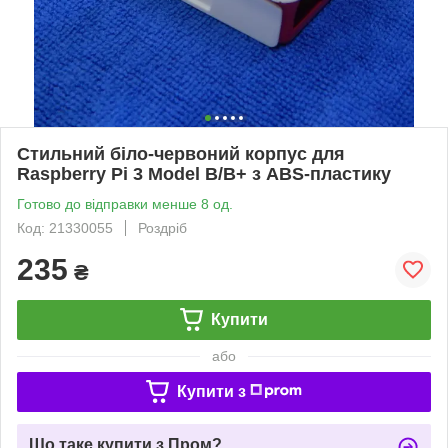
Стильний біло-червоний корпус для
Raspberry Pi 3 Model B/B+ з ABS-пластику
Готово до відправки менше 8 од.
Код: 21330055
Роздріб
235
₴
Купити
або
Купити з
Що таке купити з Пром?