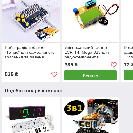
Набір радіолюбителя
Універсальний тестер
Боко
"Тетріс" для самостійного
LCR-T4, Mega 328 для
раді
збирання та паяння
радіокомпонентів
13см
радіодеталей
385
72
₴
535
₴
Купити
Подібні товари компанії