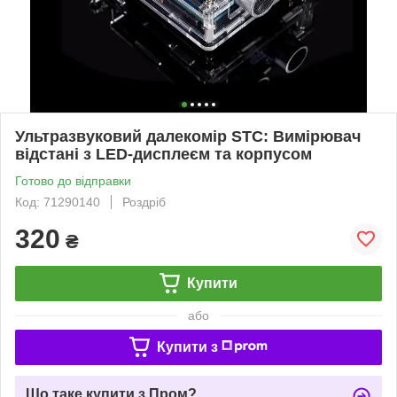
Ультразвуковий далекомір STC: Вимірювач
відстані з LED-дисплеєм та корпусом
Готово до відправки
Код: 71290140
Роздріб
320
₴
Купити
або
Купити з
Що таке купити з Пром?