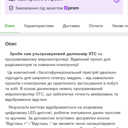
Замовлення під захистом
Опис
Характеристики
Доставка
Оплата
Умови п
Опис
Зроби сам ультразвуковий далекомір STC
на
програмованому мікроконтролері: Відмінний проєкт для
радіоаматорів та навчання електроніці!
Це компактний і багатофункціональний пристрій ідеально
підходить для широкого спектру завдань – від навчальних
проєктів з електроніки до практичного застосування в побуті
та хобі. В основі далекоміра лежить програмований
мікроконтролер STC, що забезпечує точність вимірювань та
відображення відстані.
Результати миттєво відображаються на яскравому
цифровому LED-дисплеї, роблячи зчитування даних простим
та зручним. За допомогою інтуїтивно зрозумілих кнопок
"Відстань +" і "Відстань -" ви зможете легко налаштовувати