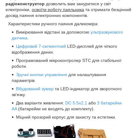
радіоконструктор
дозволить вам зануритися у світ
електроніки,
освоїти роботу паяльника
та отримати безцінний
досвід паяння електронних компонентів.
Характеристики ручного паяння далекоміра:
Вимірювання відстані за допомогою
ультразвукового
датчика
.
Цифровий 7-сегментний
LED-дисплей для чіткого
відображення даних.
Програмований мікроконтролер STC для стабільної
роботи.
Зручні кнопки управління
для налаштування
параметрів.
Вбудований зумер
та LED-індикатор для зворотного
зв'язку.
Два варіанти живлення:
DC 5.5x2.1
або
3 батарейки
AA
(батарейки не входять до комплекту).
Міцний прозорий корпус для захисту та естетики.