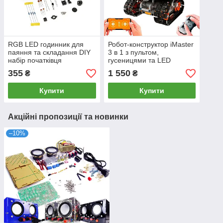
RGB LED годинник для
Робот-конструктор iMaster
паяння та складання DIY
3 в 1 з пультом,
набір початківця
гусеницями та LED
дисплеєм
355
1 550
₴
₴
Купити
Купити
Акційні пропозиції та новинки
–10%