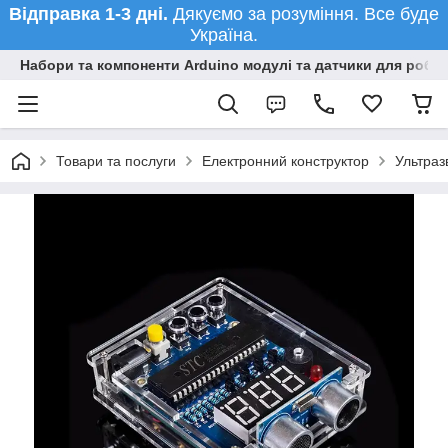
Відправка 1-3 дні.
Дякуємо за розуміння. Все буде
Україна.
Набори та компоненти Arduino модулі та датчики для робот
Товари та послуги
Електронний конструктор
Ультраз